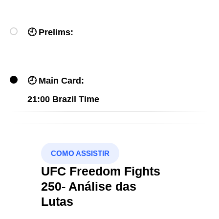
🕘
Prelims:
🕘
Main Card:
21:00 Brazil Time
COMO ASSISTIR
UFC Freedom Fights
250- Análise das
Lutas