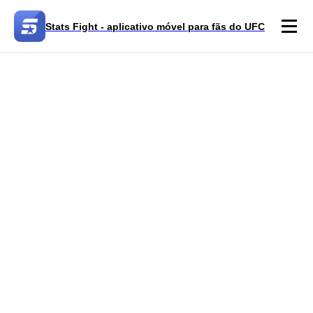
Stats Fight - aplicativo móvel para fãs do UFC
Stats Fight: Liga de Analistas
Lutadores do UFC &
Rankings — Top
Lutadores e Campeões
Explore os principais lutadores do UFC, os
atuais campeões do UFC e o UFC ranking
atualizado — incluindo ranking peso por
peso (pound-for-pound) e classificações por