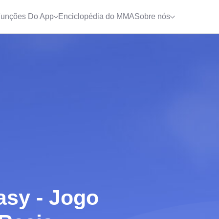
unções Do App
Enciclopédia do MMA
Sobre nós
sy - Jogo