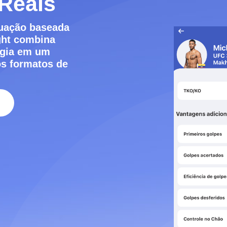
 Reais
uação baseada
ight combina
tégia em um
os formatos de