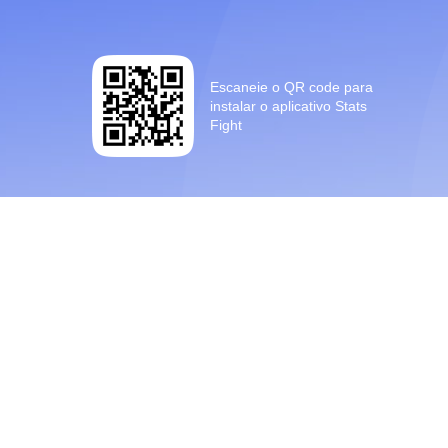
Escaneie o QR code para
instalar o aplicativo Stats
Fight