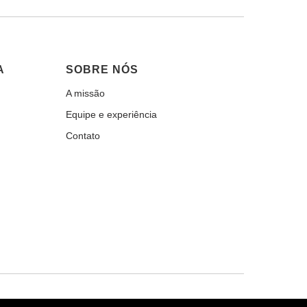
A
SOBRE NÓS
A missão
Equipe e experiência
Contato