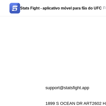
F
Stats Fight - aplicativo móvel para fãs do UFC
support@statsfight.app
1899 S OCEAN DR ART2602 