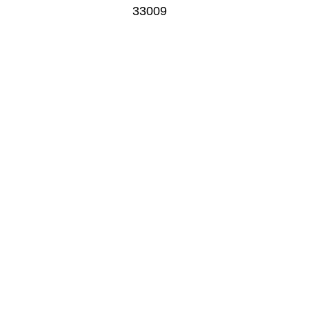
33009