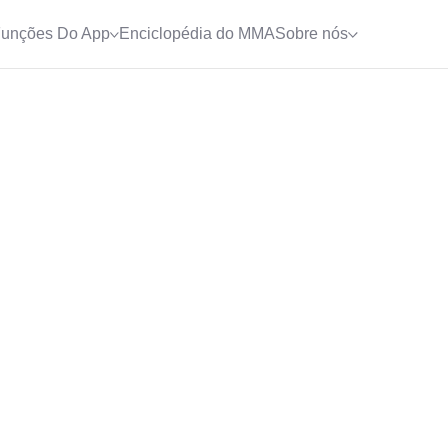
unções Do App
Enciclopédia do MMA
Sobre nós