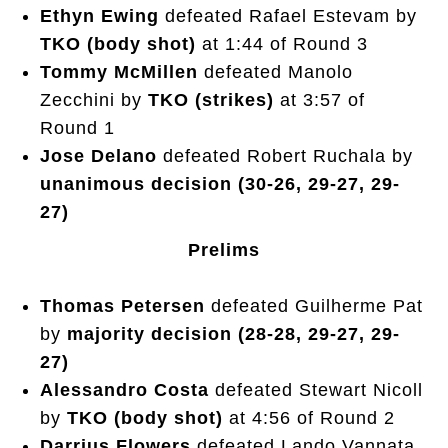
Ethyn Ewing
defeated Rafael Estevam by
TKO (body shot)
at 1:44 of Round 3
Tommy McMillen
defeated Manolo
Zecchini by
TKO (strikes)
at 3:57 of
Round 1
Jose Delano
defeated Robert Ruchala by
unanimous decision (30-26, 29-27, 29-
27)
Prelims
Thomas Petersen
defeated Guilherme Pat
by
majority decision (28-28, 29-27, 29-
27)
Alessandro Costa
defeated Stewart Nicoll
by
TKO (body shot)
at 4:56 of Round 2
Darrius Flowers
defeated Lando Vannata