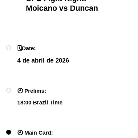
Moicano vs Duncan
🗓
Date:
4 de abril de 2026
🕘
Prelims:
18:00 Brazil Time
🕘
Main Card: