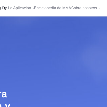
 De La Aplicación
Enciclopedia de MMA
Sobre nosotros
 UFC
ra
o y