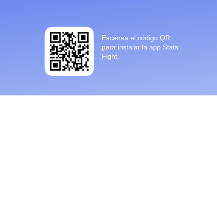
Escanea el código QR
para instalar la app Stats
Fight.