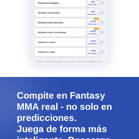
Compite en Fantasy
MMA real - no solo en
predicciones.
Juega de forma más