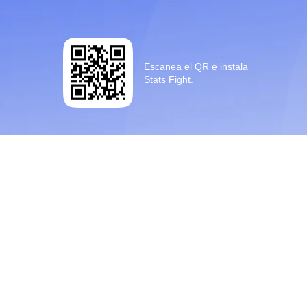
Escanea el QR e instala
Stats Fight.