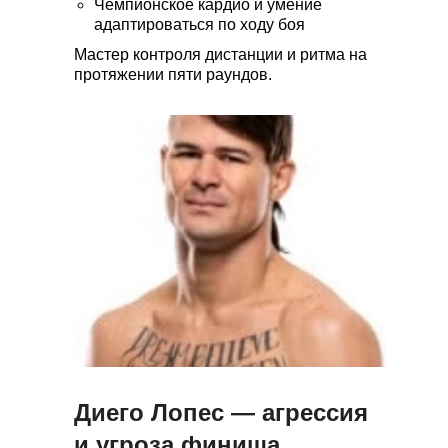
Чемпионское кардио и умение
адаптироваться по ходу боя
Мастер контроля дистанции и ритма на
протяжении пяти раундов.
Диего Лопес — агрессия
и угроза финиша