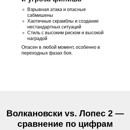
Взрывная атака и опасные
сабмишены
Хаотичные скрамблы и создание
нестандартных ситуаций
Стиль с высоким риском и высокой
наградой
Опасен в любой момент, особенно в
переходных фазах боя.
Волкановски vs. Лопес 2 —
сравнение по цифрам