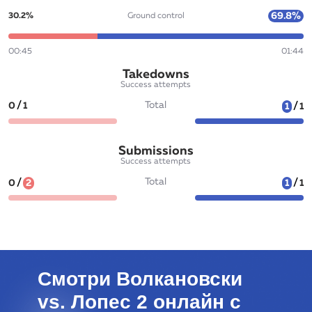
Смотри Волкановски
vs. Лопес 2 онлайн с