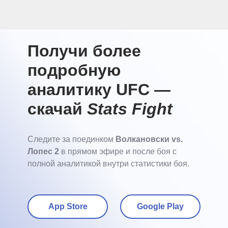
Получи более
подробную
аналитику UFC —
скачай
Stats Fight
Следите за поединком
Волкановски vs.
Лопес 2
в прямом эфире и после боя с
полной аналитикой внутри статистики боя.
App Store
Google Play