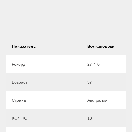
Показатель
Волкановски
Рекорд
27-4-0
Возраст
37
Страна
Австралия
KO/TKO
13