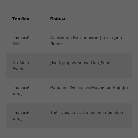
Тип боя
Бойцы
Главный
Александр Волкановски (c) vs Диего
бой
Лопес
Co-Main
Дэн Хукер vs Бенуа Сен-Дени
Event
Главный
Рафаэль Физиев vs Маурисио Раффи
кард
Главный
Тай Туиваса vs Таллисон Тейшейра
кард