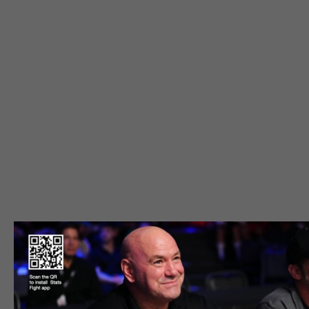
Смотри UFC 325
онлайн с цифрами —
статистика, шкала
вероятности победы,
оценки от ИИ-судьи и
фэнтази-игра
прогнозов в
Stats
Fight!
Установи прямо сейчас