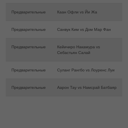
Предварительные
Каан Офли vs Йи Жа
Предварительные
Санвук Ким vs Дом Мар Фан
Предварительные
Кейичиро Накамура vs
Себастьян Салай
Предварительные
Суланг Рангбо vs Лоуренс Луи
Предварительные
Аарон Тау vs Намсрай Батбаяр