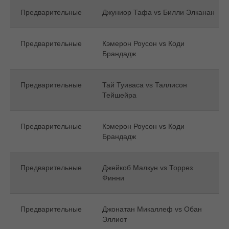
Предварительные
Джуниор Тафа vs Билли Элканан
Предварительные
Кэмерон Роусон vs Коди
Брандадж
Предварительные
Тай Туиваса vs Таллисон
Тейшейра
Предварительные
Кэмерон Роусон vs Коди
Брандадж
Предварительные
Джейкоб Малкун vs Торрез
Финни
Предварительные
Джонатан Микаллеф vs Обан
Эллиот