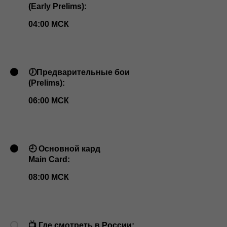
(Early Prelims):
04:00 МСК
🕖Предварительные бои
(Prelims):
06:00 МСК
🕘 Основной кард
Main Card:
08:00 МСК
📺 Где смотреть в России: